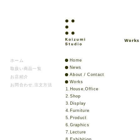
Works
Home
ホーム
News
取扱い商品一覧
About / Contact
お店紹介
Works
お問合わせ,注文方法
1.House,Office
2.Shop
3.Display
4.Furniture
5.Product
6.Graphics
7.Lecture
8.Exhibition