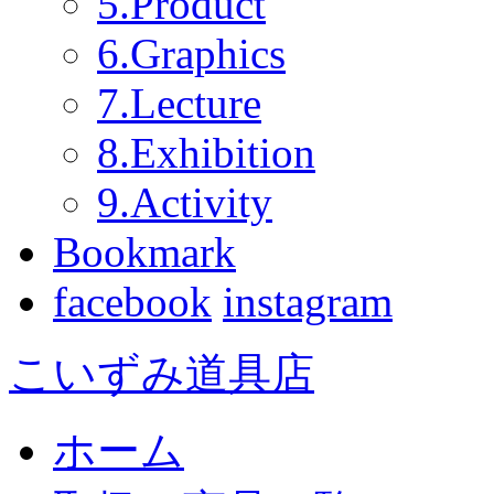
5.Product
6.Graphics
7.Lecture
8.Exhibition
9.Activity
Bookmark
facebook
instagram
こいずみ道具店
ホーム