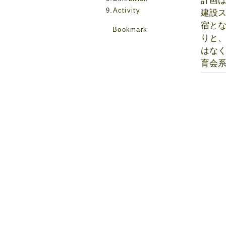
計画
9.Activity
建設ス
宿と
Bookmark
りと
はな
育会