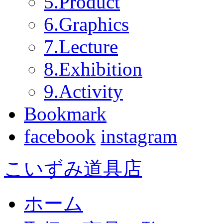
5.Product
6.Graphics
7.Lecture
8.Exhibition
9.Activity
Bookmark
facebook
instagram
こいずみ道具店
ホーム