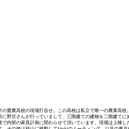
計の愛農高校の現場打合せ。この高校は私立で唯一の農業高校。
前に野沢さんが行っていまして、三階建ての建物を二階建てに
築で内部の家具計画に関わらせて頂いています。現場は上棟し
その後は福山に移動してkitokiのミーティング。11月の