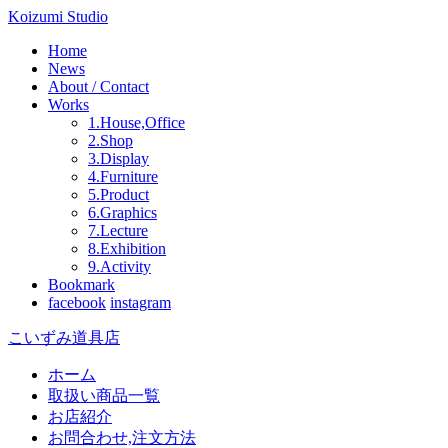
Koizumi Studio
Home
News
About / Contact
Works
1.House,Office
2.Shop
3.Display
4.Furniture
5.Product
6.Graphics
7.Lecture
8.Exhibition
9.Activity
Bookmark
facebook
instagram
こいずみ道具店
ホーム
取扱い商品一覧
お店紹介
お問合わせ,注文方法