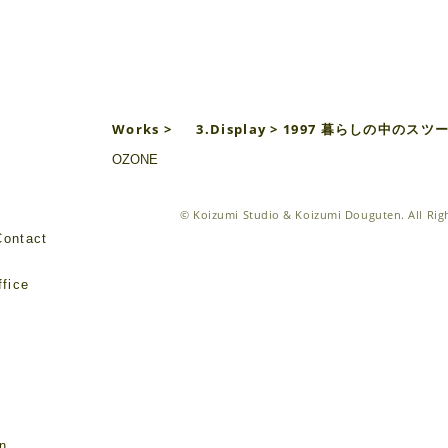
Works >
3.Display
> 1997 暮らしの中のスツ
OZONE
©
Koizumi Studio & Koizumi Douguten
. All Ri
Contact
fice
e
on