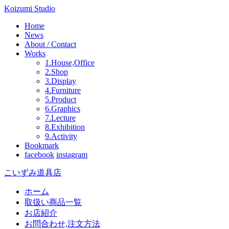
Koizumi Studio
Home
News
About / Contact
Works
1.House,Office
2.Shop
3.Display
4.Furniture
5.Product
6.Graphics
7.Lecture
8.Exhibition
9.Activity
Bookmark
facebook
instagram
こいずみ道具店
ホーム
取扱い商品一覧
お店紹介
お問合わせ,注文方法