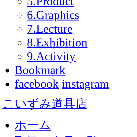
5.Product
6.Graphics
7.Lecture
8.Exhibition
9.Activity
Bookmark
facebook
instagram
こいずみ道具店
ホーム