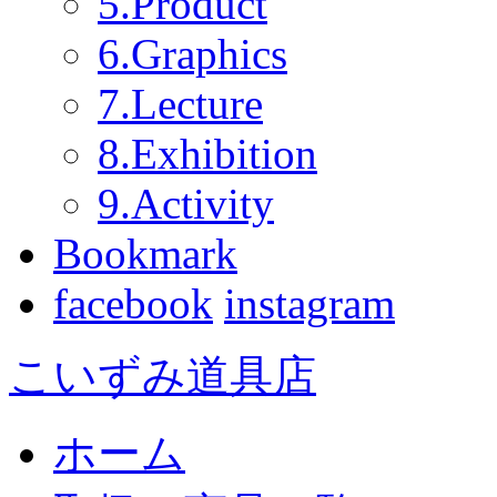
5.Product
6.Graphics
7.Lecture
8.Exhibition
9.Activity
Bookmark
facebook
instagram
こいずみ道具店
ホーム