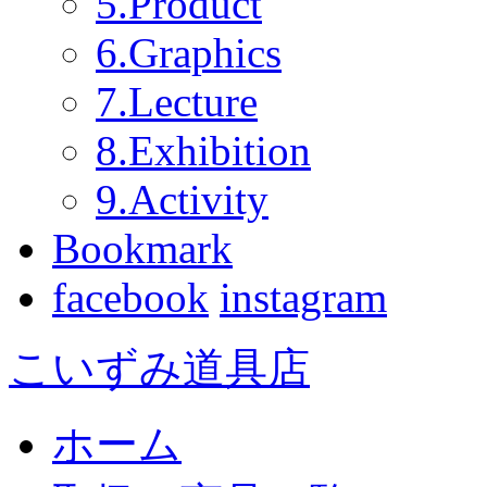
5.Product
6.Graphics
7.Lecture
8.Exhibition
9.Activity
Bookmark
facebook
instagram
こいずみ道具店
ホーム