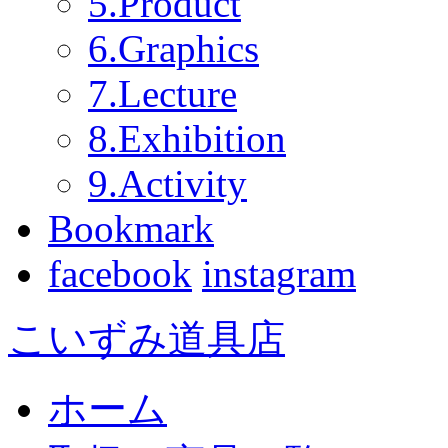
5.Product
6.Graphics
7.Lecture
8.Exhibition
9.Activity
Bookmark
facebook
instagram
こいずみ道具店
ホーム