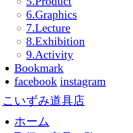
5.Product
6.Graphics
7.Lecture
8.Exhibition
9.Activity
Bookmark
facebook
instagram
こいずみ道具店
ホーム