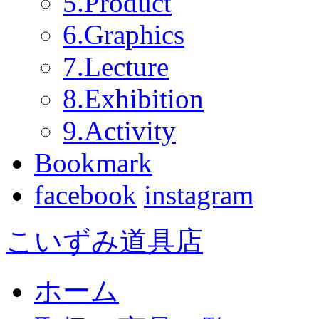
5.Product
6.Graphics
7.Lecture
8.Exhibition
9.Activity
Bookmark
facebook
instagram
こいずみ道具店
ホーム