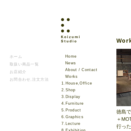
Wor
Home
ホーム
News
取扱い商品一覧
About / Contact
お店紹介
Works
お問合わせ,注文方法
1.House,Office
2.Shop
3.Display
4.Furniture
5.Product
徳島で
6.Graphics
＋MO
7.Lecture
行っ
8.Exhibition