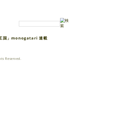
王国」monogatari 連載
ghts Reserved.