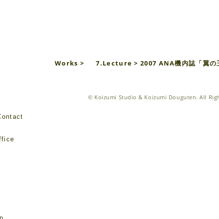
Works >
7.Lecture
> 2007 ANA機内誌「翼の
©
Koizumi Studio & Koizumi Douguten
. All Ri
Contact
fice
e
on