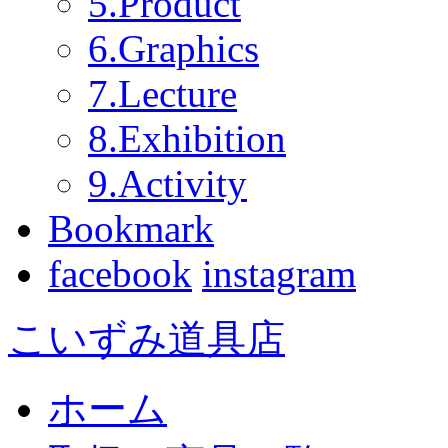
5.Product
6.Graphics
7.Lecture
8.Exhibition
9.Activity
Bookmark
facebook
instagram
こいずみ道具店
ホーム