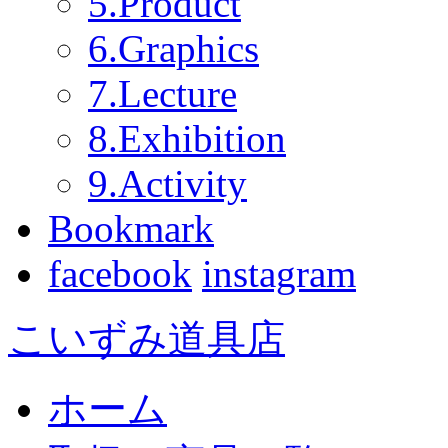
5.Product
6.Graphics
7.Lecture
8.Exhibition
9.Activity
Bookmark
facebook
instagram
こいずみ道具店
ホーム