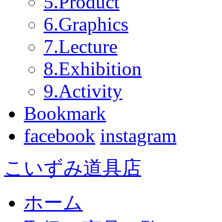
5.Product
6.Graphics
7.Lecture
8.Exhibition
9.Activity
Bookmark
facebook
instagram
こいずみ道具店
ホーム