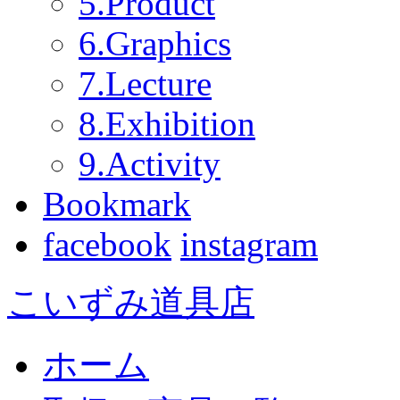
5.Product
6.Graphics
7.Lecture
8.Exhibition
9.Activity
Bookmark
facebook
instagram
こいずみ道具店
ホーム