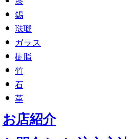
漆
錫
琺瑯
ガラス
樹脂
竹
石
革
お店紹介