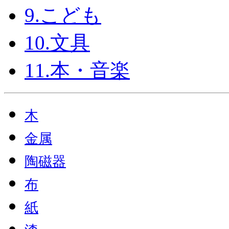
9.こども
10.文具
11.本・音楽
木
金属
陶磁器
布
紙