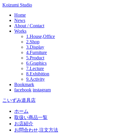
Koizumi Studio
Home
News
About / Contact
Works
1.House,Office
2.Shop
3.Display
4.Furniture
5.Product
6.Graphics
7.Lecture
8.Exhibition
9.Activity
Bookmark
facebook
instagram
こいずみ道具店
ホーム
取扱い商品一覧
お店紹介
お問合わせ,注文方法