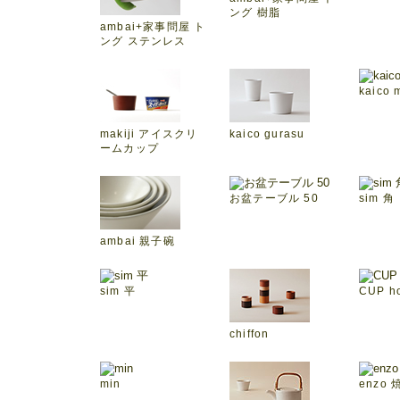
ング 樹脂
ambai+家事問屋 ト
ング ステンレス
kaico 
makiji アイスクリ
kaico gurasu
ームカップ
お盆テーブル 50
sim 角
ambai 親子碗
sim 平
CUP ho
chiffon
min
enzo