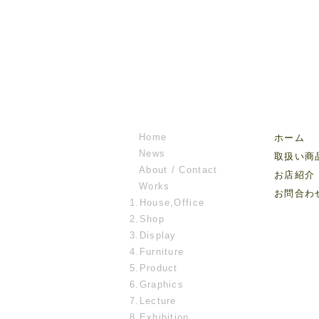
Home
ホーム
News
取扱い商
About / Contact
お店紹介
Works
お問合わ
1.House,Office
2.Shop
3.Display
4.Furniture
5.Product
6.Graphics
7.Lecture
8.Exhibition