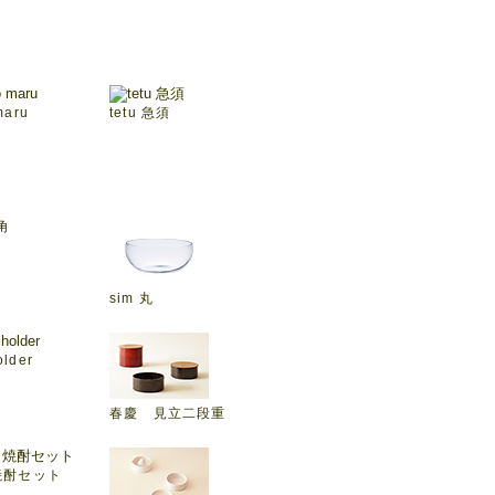
maru
tetu 急須
sim 丸
lder
春慶 見立二段重
 焼酎セット