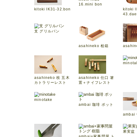
16.mini bon
kitoki IK31-32.bon
kitoki 
43.dae
支 グリルパン
asahineko 桧箱
asahi
minot
asahineko 枝 五木
asahineko 仕口 箸
カトラリーレスト
置＋ナイフレスト
minotake
ambai 珈琲 ポット
ambai
果実盆
ambai+家事問屋 ト