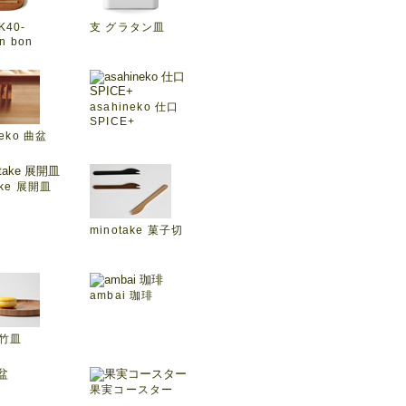
IK40-
支 グラタン皿
n bon
asahineko 仕口
SPICE+
neko 曲盆
ake 展開皿
minotake 菓子切
ambai 珈琲
 竹皿
果実コースター