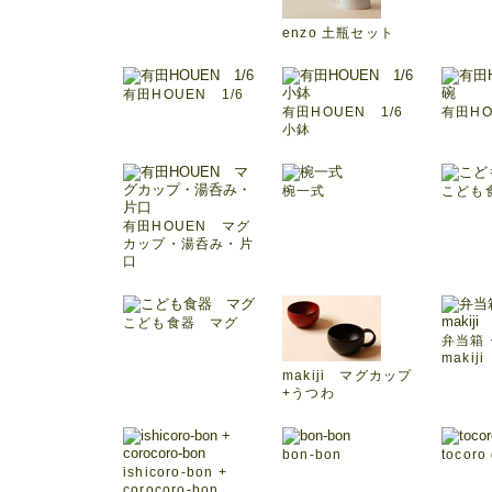
enzo 土瓶セット
有田HOUEN 1/6
有田HOUEN 1/6
有田H
小鉢
椀一式
こども
有田HOUEN マグ
カップ・湯呑み・片
口
こども食器 マグ
弁当箱
makiji
makiji マグカップ
+うつわ
bon-bon
tocoro
ishicoro-bon +
corocoro-bon