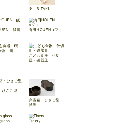
支 SITAKU
OUEN 飯碗
有田HOUEN ○▽□
食器 碗
こども食器 仕切
皿・磁器皿
・ひさご型
弁当箱・ひさご型
拭漆
 glass
Tincry