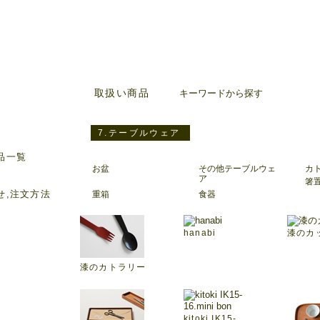
取扱い商品
キーワードから探す
7.テーブルウェア
品一覧
お盆
その他テーブルウェ
カ
ア
箸
せ,注文方法
重箱
食器
hanabi
漆のカ
漆のカトラリー
kitoki IK15-