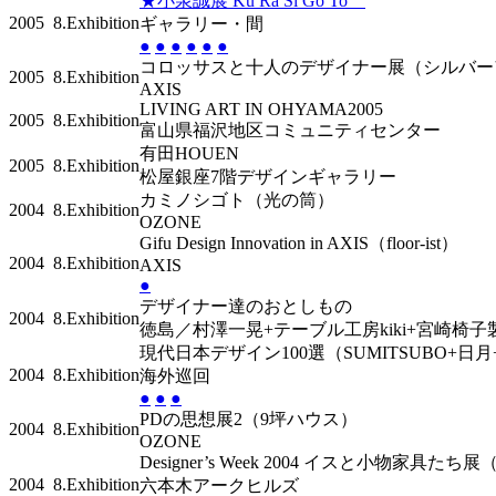
★小泉誠展 Ku Ra Si Go To
2005
8.Exhibition
ギャラリー・間
●
●
●
●
●
●
コロッサスと十人のデザイナー展（シルバ
2005
8.Exhibition
AXIS
LIVING ART IN OHYAMA2005
2005
8.Exhibition
富山県福沢地区コミュニティセンター
有田HOUEN
2005
8.Exhibition
松屋銀座7階デザインギャラリー
カミノシゴト（光の筒）
2004
8.Exhibition
OZONE
Gifu Design Innovation in AXIS（floor-ist）
2004
8.Exhibition
AXIS
●
デザイナー達のおとしもの
2004
8.Exhibition
徳島／村澤一晃+テーブル工房kiki+宮崎椅子
現代日本デザイン100選（SUMITSUBO+
2004
8.Exhibition
海外巡回
●
●
●
PDの思想展2（9坪ハウス）
2004
8.Exhibition
OZONE
Designer’s Week 2004 イスと小物家具たち
2004
8.Exhibition
六本木アークヒルズ