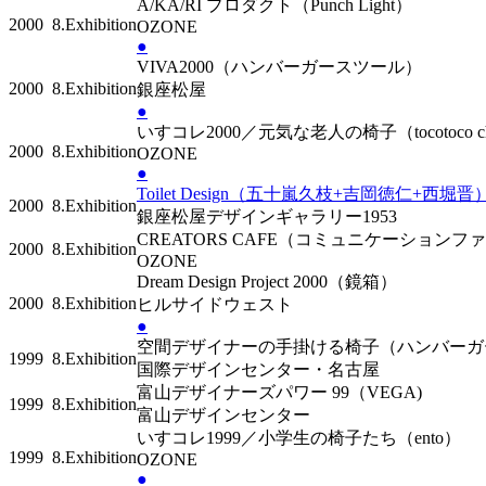
A/KA/RI プロダクト（Punch Light）
2000
8.Exhibition
OZONE
●
VIVA2000（ハンバーガースツール）
2000
8.Exhibition
銀座松屋
●
いすコレ2000／元気な老人の椅子（tocotoco c
2000
8.Exhibition
OZONE
●
Toilet Design（五十嵐久枝+吉岡徳仁+西堀
2000
8.Exhibition
銀座松屋デザインギャラリー1953
CREATORS CAFE（コミュニケーション
2000
8.Exhibition
OZONE
Dream Design Project 2000（鏡箱）
2000
8.Exhibition
ヒルサイドウェスト
●
空間デザイナーの手掛ける椅子（ハンバー
1999
8.Exhibition
国際デザインセンター・名古屋
富山デザイナーズパワー 99（VEGA)
1999
8.Exhibition
富山デザインセンター
いすコレ1999／小学生の椅子たち（ento）
1999
8.Exhibition
OZONE
●