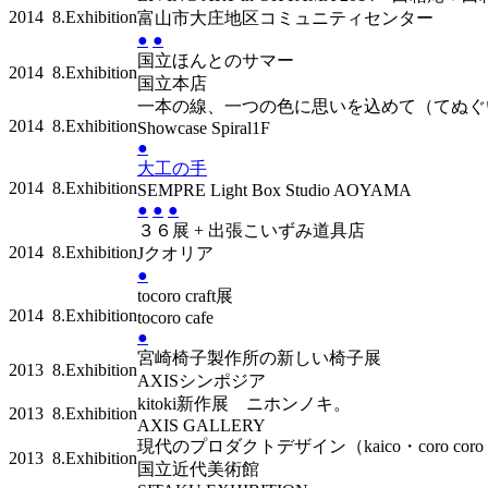
2014
8.Exhibition
富山市大庄地区コミュニティセンター
●
●
国立ほんとのサマー
2014
8.Exhibition
国立本店
一本の線、一つの色に思いを込めて（てぬぐ
2014
8.Exhibition
Showcase Spiral1F
●
大工の手
2014
8.Exhibition
SEMPRE Light Box Studio AOYAMA
●
●
●
３６展 + 出張こいずみ道具店
2014
8.Exhibition
Jクオリア
●
tocoro craft展
2014
8.Exhibition
tocoro cafe
●
宮崎椅子製作所の新しい椅子展
2013
8.Exhibition
AXISシンポジア
kitoki新作展 ニホンノキ。
2013
8.Exhibition
AXIS GALLERY
現代のプロダクトデザイン（kaico・coro coro bo
2013
8.Exhibition
国立近代美術館