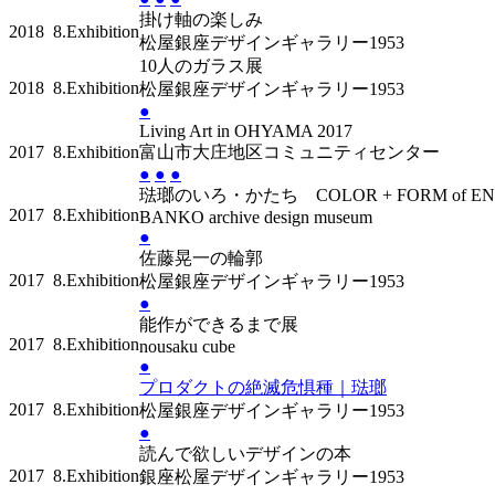
掛け軸の楽しみ
2018
8.Exhibition
松屋銀座デザインギャラリー1953
10人のガラス展
2018
8.Exhibition
松屋銀座デザインギャラリー1953
●
Living Art in OHYAMA 2017
2017
8.Exhibition
富山市大庄地区コミュニティセンター
●
●
●
琺瑯のいろ・かたち COLOR + FORM of EN
2017
8.Exhibition
BANKO archive design museum
●
佐藤晃一の輪郭
2017
8.Exhibition
松屋銀座デザインギャラリー1953
●
能作ができるまで展
2017
8.Exhibition
nousaku cube
●
プロダクトの絶滅危惧種｜琺瑯
2017
8.Exhibition
松屋銀座デザインギャラリー1953
●
読んで欲しいデザインの本
2017
8.Exhibition
銀座松屋デザインギャラリー1953