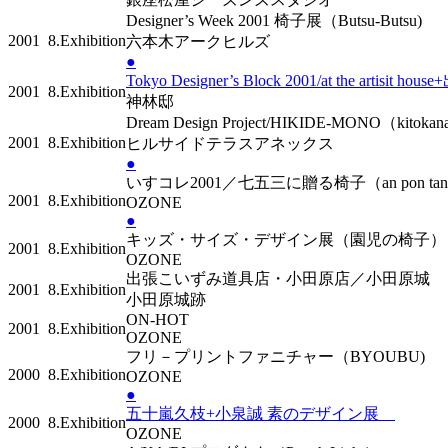
Designer’s Week 2001 椅子展（Butsu-Butsu)
2001
8.Exhibition
六本木アークヒルズ
●
Tokyo Designer’s Block 2001/at the arti
2001
8.Exhibition
神林邸
Dream Design Project/HIKIDE-MONO（kito
2001
8.Exhibition
ヒルサイドテラスアネックス
●
いすコレ2001／七五三に贈る椅子（an pon t
2001
8.Exhibition
OZONE
●
キッズ・サイズ・デザイン展（園児の椅子
2001
8.Exhibition
OZONE
出張こいずみ道具店・小田原店／小田原城
2001
8.Exhibition
小田原城跡
ON-HOT
2001
8.Exhibition
OZONE
フリ－プリントファニチャー（BYOUBU)
2000
8.Exhibition
OZONE
●
五十嵐久枝+小泉誠 素のデザイン展
2000
8.Exhibition
OZONE