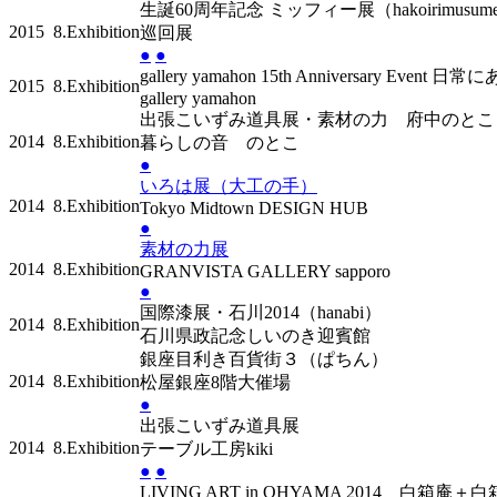
生誕60周年記念 ミッフィー展（hakoirimusum
2015
8.Exhibition
巡回展
●
●
gallery yamahon 15th Anniversary Event 
2015
8.Exhibition
gallery yamahon
出張こいずみ道具展・素材の力 府中のとこ
2014
8.Exhibition
暮らしの音 のとこ
●
いろは展（大工の手）
2014
8.Exhibition
Tokyo Midtown DESIGN HUB
●
素材の力展
2014
8.Exhibition
GRANVISTA GALLERY sapporo
●
国際漆展・石川2014（hanabi）
2014
8.Exhibition
石川県政記念しいのき迎賓館
銀座目利き百貨街３（ぱちん）
2014
8.Exhibition
松屋銀座8階大催場
●
出張こいずみ道具展
2014
8.Exhibition
テーブル工房kiki
●
●
LIVING ART in OHYAMA 2014 白箱庵＋