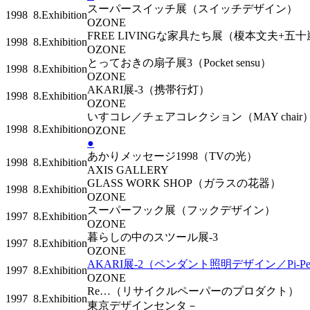
スーパースイッチ展（スイッチデザイン）
1998
8.Exhibition
OZONE
FREE LIVINGな家具たち展（榎本文夫+
1998
8.Exhibition
OZONE
とっておきの扇子展3（Pocket sensu）
1998
8.Exhibition
OZONE
AKARI展-3（携帯行灯）
1998
8.Exhibition
OZONE
いすコレ／チェアコレクション（MAY chai
1998
8.Exhibition
OZONE
●
あかりメッセージ1998（TVの光）
1998
8.Exhibition
AXIS GALLERY
GLASS WORK SHOP（ガラスの花器）
1998
8.Exhibition
OZONE
スーパーフック展（フックデザイン）
1997
8.Exhibition
OZONE
暮らしの中のスツール展-3
1997
8.Exhibition
OZONE
AKARI展-2（ペンダント照明デザイン／Pi-
1997
8.Exhibition
OZONE
Re…（リサイクルペーパーのプロダクト）
1997
8.Exhibition
東京デザインセンタ－