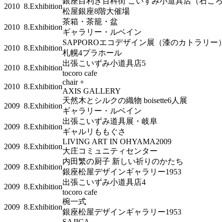
銀座目利き百科街 こいずみ小道具店（石
2010
8.Exhibition
松屋銀座8階大催場
茶箱・茶籠・盆
2010
8.Exhibition
ギャラリー・ルベイン
SAPPOROエコデザイン展（漆のカトラリ
2010
8.Exhibition
札幌4プラホール
出張こいずみ小道具店5
2010
8.Exhibition
tocoro cafe
chair +
2010
8.Exhibition
AXIS GALLERY
天然木とシルクの織物 boisette6人展
2009
8.Exhibition
ギャラリー・ルベイン
出張こいずみ道具展・岐阜
2009
8.Exhibition
ギャルリももぐさ
LIVING ART IN OHYAMA2009
2009
8.Exhibition
大庄コミュニティセンター
内田繁の厨子 新しい祈りのかたち
2009
8.Exhibition
銀座松屋デザインギャラリー1953
出張こいずみ小道具店4
2009
8.Exhibition
tocoro cafe
椀一式
2009
8.Exhibition
銀座松屋デザインギャラリー1953
SAJICA