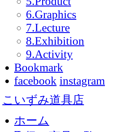
5.Product
6.Graphics
7.Lecture
8.Exhibition
9.Activity
Bookmark
facebook
instagram
こいずみ道具店
ホーム