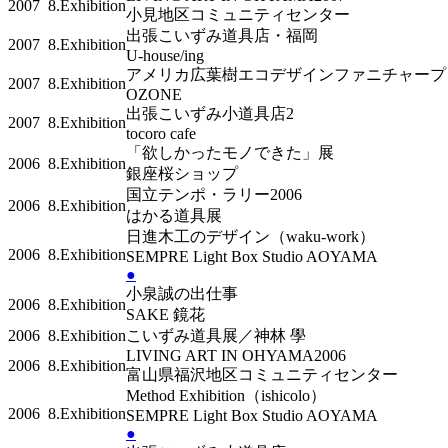
2007
8.Exhibition
小見地区コミュニティセンター
出張こいずみ道具店・福岡
2007
8.Exhibition
U-house/ing
アメリカ広葉樹エコデザインファニチャー
2007
8.Exhibition
OZONE
出張こいずみ小道具店2
2007
8.Exhibition
tocoro cafe
「欲しかったモノできた」展
2006
8.Exhibition
銀座桜ショップ
国立テンポ・ラリー2006
2006
8.Exhibition
はかる道具展
日進木工のデザイン（waku-work）
2006
8.Exhibition
SEMPRE Light Box Studio AOYAMA
●
小泉誠の出仕事
2006
8.Exhibition
SAKE 鏡花
2006
8.Exhibition
こいずみ道具展／神林 學
LIVING ART IN OHYAMA2006
2006
8.Exhibition
富山県福沢地区コミュニティセンター
Method Exhibition（ishicolo）
2006
8.Exhibition
SEMPRE Light Box Studio AOYAMA
●