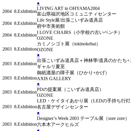
●
LIVING ART in OHYAMA2004
2004
8.Exhibition
富山県福沢地区コミュニティセンター
Life Style展/出張こいずみ道具店
2004
8.Exhibition
府中市美術館
I LOVE CHAIRS（小学校の古いベンチ）
2004
8.Exhibition
OZONE
カミノシゴト展（tokinokehai）
2003
8.Exhibition
OZONE
●
出張こいずみ道具店＋神林學/道具のかたち
2003
8.Exhibition
ギャルリ夏至
御紙漉屋の障子展（ひかり+かげ）
2003
8.Exhibition
AXIS GALLERY
●
PDの提案展（こいずみ道具店）
2003
8.Exhibition
OZONE
LED・ケイタイあかり展（LEDの手持ち行
2003
8.Exhibition
名古屋デザインセンター
●
Designer’s Week 2003 テーブル展（sore zor
2003
8.Exhibition
六本木アークヒルズ
●