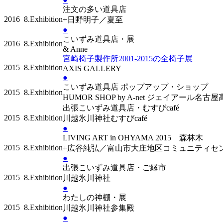
注文の多い道具店
2016
8.Exhibition
+日野明子／夏至
●
こいずみ道具店・展
2016
8.Exhibition
& Anne
宮崎椅子製作所2001-2015の全椅子展
2015
8.Exhibition
AXIS GALLERY
●
こいずみ道具店 ポップアップ・ショップ
2015
8.Exhibition
HUMOR SHOP by A-net ジェイアール名古
出張こいずみ道具店・むすびcafé
2015
8.Exhibition
川越氷川神社むすびcafé
●
LIVING ART in OHYAMA 2015 森林木
2015
8.Exhibition
+広谷純弘／富山市大庄地区コミュニティセ
●
出張こいずみ道具店・ご縁市
2015
8.Exhibition
川越氷川神社
●
わたしの神棚・展
2015
8.Exhibition
川越氷川神社参集殿
●