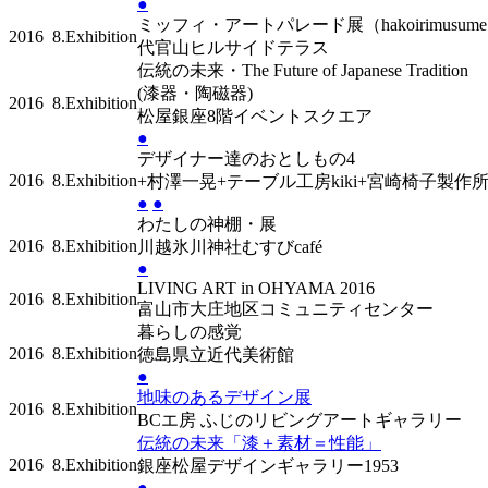
●
ミッフィ・アートパレード展（hakoirimusum
2016
8.Exhibition
代官山ヒルサイドテラス
伝統の未来・The Future of Japanese Tradition
(漆器・陶磁器)
2016
8.Exhibition
松屋銀座8階イベントスクエア
●
デザイナー達のおとしもの4
2016
8.Exhibition
+村澤一晃+テーブル工房kiki+宮崎椅子製作
●
●
わたしの神棚・展
2016
8.Exhibition
川越氷川神社むすびcafé
●
LIVING ART in OHYAMA 2016
2016
8.Exhibition
富山市大庄地区コミュニティセンター
暮らしの感覚
2016
8.Exhibition
徳島県立近代美術館
●
地味のあるデザイン展
2016
8.Exhibition
BCエ房 ふじのリビングアートギャラリー
伝統の未来「漆＋素材＝性能」
2016
8.Exhibition
銀座松屋デザインギャラリー1953
●