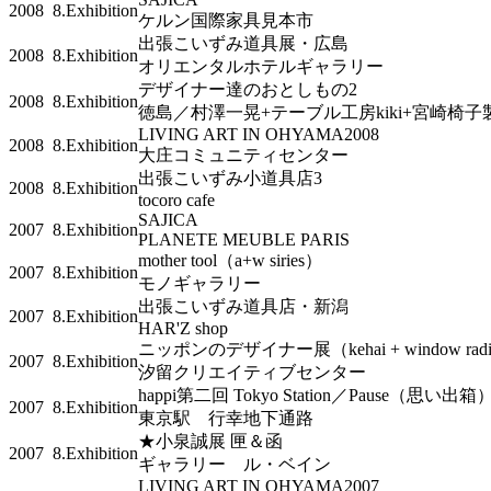
2008
8.Exhibition
ケルン国際家具見本市
出張こいずみ道具展・広島
2008
8.Exhibition
オリエンタルホテルギャラリー
デザイナー達のおとしもの2
2008
8.Exhibition
徳島／村澤一晃+テーブル工房kiki+宮崎椅子
LIVING ART IN OHYAMA2008
2008
8.Exhibition
大庄コミュニティセンター
出張こいずみ小道具店3
2008
8.Exhibition
tocoro cafe
SAJICA
2007
8.Exhibition
PLANETE MEUBLE PARIS
mother tool（a+w siries）
2007
8.Exhibition
モノギャラリー
出張こいずみ道具店・新潟
2007
8.Exhibition
HAR'Z shop
ニッポンのデザイナー展（kehai + window radi
2007
8.Exhibition
汐留クリエイティブセンター
happi第二回 Tokyo Station／Pause（思い出
2007
8.Exhibition
東京駅 行幸地下通路
★小泉誠展 匣＆函
2007
8.Exhibition
ギャラリー ル・ベイン
LIVING ART IN OHYAMA2007