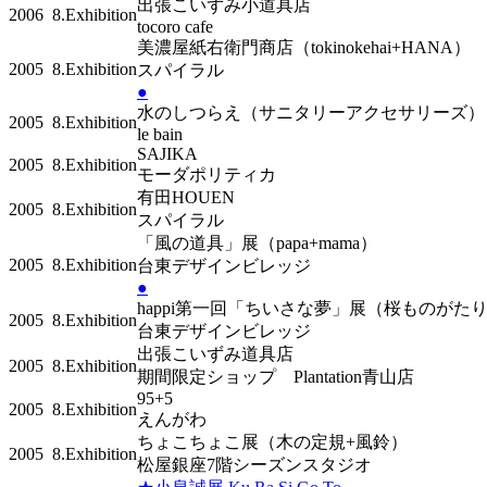
出張こいずみ小道具店
2006
8.Exhibition
tocoro cafe
美濃屋紙右衛門商店（tokinokehai+HANA）
2005
8.Exhibition
スパイラル
●
水のしつらえ（サニタリーアクセサリーズ
2005
8.Exhibition
le bain
SAJIKA
2005
8.Exhibition
モーダポリティカ
有田HOUEN
2005
8.Exhibition
スパイラル
「風の道具」展（papa+mama）
2005
8.Exhibition
台東デザインビレッジ
●
happi第一回「ちいさな夢」展（桜ものが
2005
8.Exhibition
台東デザインビレッジ
出張こいずみ道具店
2005
8.Exhibition
期間限定ショップ Plantation青山店
95+5
2005
8.Exhibition
えんがわ
ちょこちょこ展（木の定規+風鈴）
2005
8.Exhibition
松屋銀座7階シーズンスタジオ