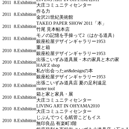
2011
8.Exhibition
大庄コミュニティセンター
作る力
2011
8.Exhibition
金沢21世紀美術館
TAKEO PAPER SHOW 2011「本」
2011
8.Exhibition
竹尾 見本帖本店
モノの記憶を手操って2（はかる道具）
2011
8.Exhibition
銀座松屋デザインギャラリー1953
重と箱
2010
8.Exhibition
銀座松屋デザインギャラリー1953
出張こいずみ道具展・木の家具と木の家
2010
8.Exhibition
HAR'Z shop
私が出会ったart&designの本
2010
8.Exhibition
銀座松屋デザインギャラリー1953
出張こいずみ道具店 夏の足利遠足
2010
8.Exhibition
moter tool
箱と家と家具・展
2010
8.Exhibition
大庄コミュニティセンター
LIVING ART IN OHYAMA2010
2010
8.Exhibition
大庄コミュニティセンター
じぶんでつくる紙管こどもイス
2010
8.Exhibition
無印良品 有楽町3階