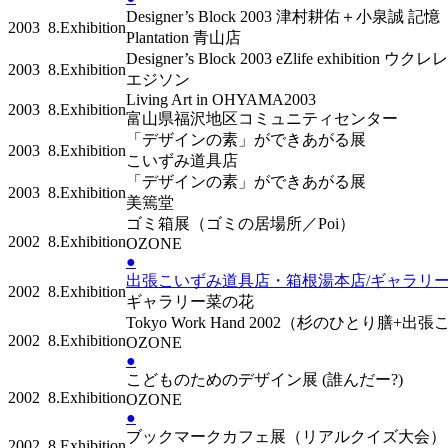
Designer’s Block 2003 津村耕佑＋小泉誠 記
2003
8.Exhibition
Plantation 青山店
Designer’s Block 2003 eZlife exhibition 
2003
8.Exhibition
エジソン
Living Art in OHYAMA2003
2003
8.Exhibition
富山県福沢地区コミュニティセンター
「デザインの素」ができあがる展
2003
8.Exhibition
こいずみ道具店
「デザインの素」ができあがる展
2003
8.Exhibition
美篶堂
ゴミ箱展（ゴミの居場所／Poi）
2002
8.Exhibition
OZONE
●
出張こいずみ道具店・箱根湯本店/ギャラ
2002
8.Exhibition
ギャラリー菜の花
Tokyo Work Hand 2002（杉のひとり膳
2002
8.Exhibition
OZONE
●
こどものためのデザイン展 (誰んだー?)
2002
8.Exhibition
OZONE
●
ブックマークカフェ展（リアルクイズ大会
2002
8.Exhibition