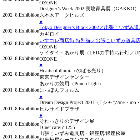
OZONE
Designer’s Week 2002 実験家具展（GAKK
2002
8.Exhibition
六本木アークヒルズ
●
Tokyo Designer’s Block 2002／出張こい
2002
8.Exhibition
カギロイ
いすコレ商店街 特別編／出張こいずみ道具店 
2002
8.Exhibition
OZONE
ケイタイ・あかり展（LEDの手持ち行灯／
2002
8.Exhibition
OZONE
●
Hearts of illumi.（のぼる光り）
2002
8.Exhibition
東京デザインセンター
あかりの効用（Punch Light）
2001
8.Exhibition
にっぽんフォルム
●
Dream Design Project 2001（Tシャツ/me・m
2001
8.Exhibition
ヒルサイドプラザ
●
それっきりのデザイン展
2001
8.Exhibition
D-net cafe!? 1255
出張こいずみ道具店・銀座店/銀座松屋
2001
8.Exhibition
銀座松屋シーズンズスタジオ