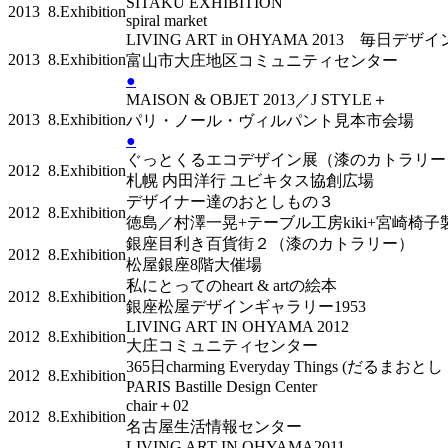
SITAKU EXHIBITION
2013
8.Exhibition
spiral market
LIVING ART in OHYAMA 2013 毎
2013
8.Exhibition
富山市大庄地区コミュニティセンター
●
MAISON & OBJET 2013／J STYLE＋
2013
8.Exhibition
パリ・ノール・ヴィルパント見本市会場
●
ぐっとくるエコデザイン展（漆のカトラリー
2012
8.Exhibition
札幌 内田洋行 ユビキタス協創広場
デザイナー達のおとしもの３
2012
8.Exhibition
徳島／村澤一晃+テーブル工房kiki+宮崎椅子
銀座目利き百貨街２（漆のカトラリー）
2012
8.Exhibition
松屋銀座8階大催場
私にとってのheart & artの絵本
2012
8.Exhibition
銀座松屋デザインギャラリー1953
LIVING ART IN OHYAMA 2012
2012
8.Exhibition
大庄コミュニティセンター
365日charming Everyday Things (だるまおとし
2012
8.Exhibition
PARIS Bastille Design Center
chair＋02
2012
8.Exhibition
名古屋生活情報センター
LIVING ART IN OHYAMA2011