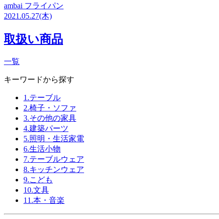
ambai フライパン
2021.05.27(木)
取扱い商品
一覧
キーワードから探す
1.テーブル
2.椅子・ソファ
3.その他の家具
4.建築パーツ
5.照明・生活家電
6.生活小物
7.テーブルウェア
8.キッチンウェア
9.こども
10.文具
11.本・音楽