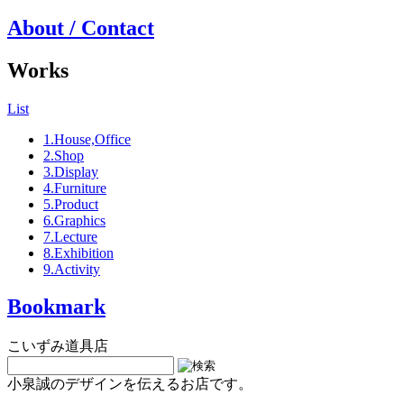
About / Contact
Works
List
1.House,Office
2.Shop
3.Display
4.Furniture
5.Product
6.Graphics
7.Lecture
8.Exhibition
9.Activity
Bookmark
こいずみ道具店
小泉誠のデザインを伝えるお店です。