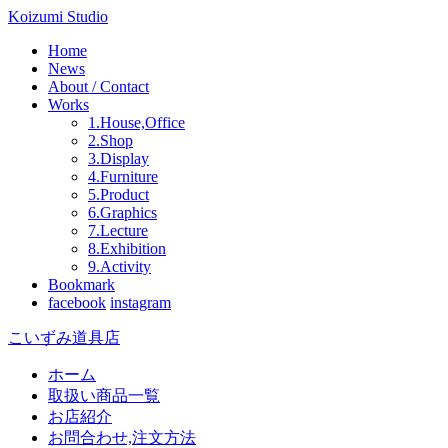
Koizumi Studio
Home
News
About / Contact
Works
1.House,Office
2.Shop
3.Display
4.Furniture
5.Product
6.Graphics
7.Lecture
8.Exhibition
9.Activity
Bookmark
facebook
instagram
こいずみ道具店
ホーム
取扱い商品一覧
お店紹介
お問合わせ,注文方法