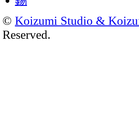
錫
©
Koizumi Studio & Koiz
Reserved.