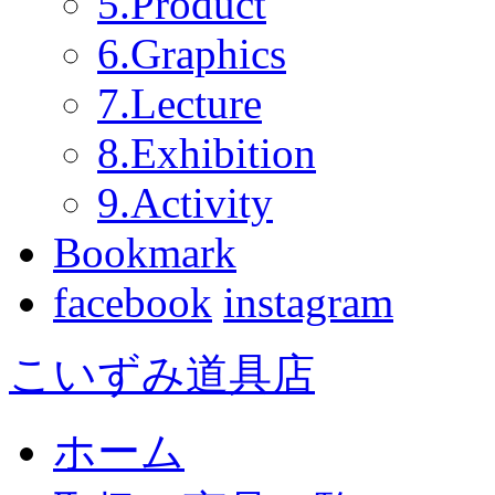
5.Product
6.Graphics
7.Lecture
8.Exhibition
9.Activity
Bookmark
facebook
instagram
こいずみ道具店
ホーム