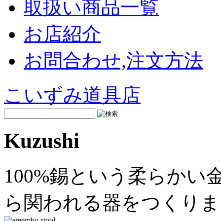
取扱い商品一覧
お店紹介
お問合わせ,注文方法
こいずみ道具店
Kuzushi
100%錫という柔らか
ら関われる器をつくりま