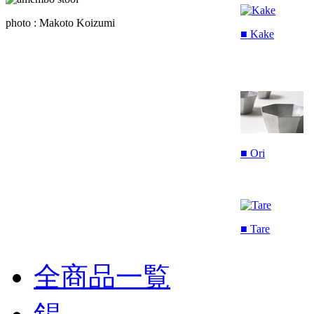
photo : Makoto Koizumi
■ Kake
■ Ori
■ Tare
全商品一覧